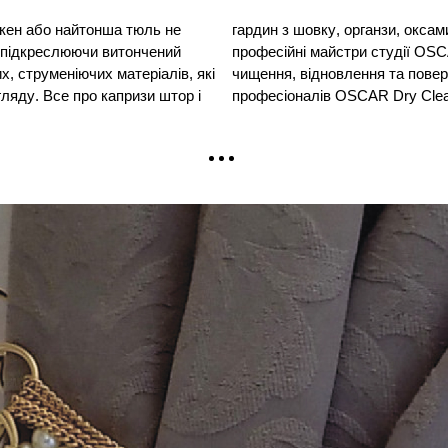
екен або найтонша тюль не
иробів з декором, знають
 підкреслюючи витончений
я, дбайливе індивідуальне
х, струменіючих матеріалів, які
 початкової концепції - робота
гляду. Все про капризи штор і
професіоналів OSCAR Dry Clean