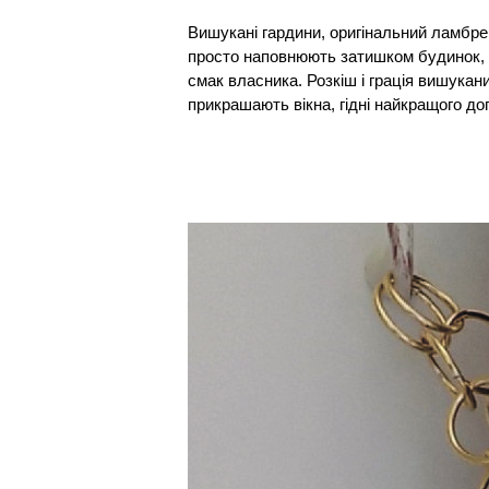
Вишукані гардини, оригінальний ламбр
гардин з шовку, органзи, оксамиту, в
просто наповнюють затишком будинок,
професійні майстри студії OSCAR. Знятт
смак власника. Розкіш і грація вишукани
чищення, відновлення та повернення до
прикрашають вікна, гідні найкращого до