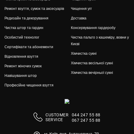
Ремонт взуття, сумок та аксесуарів
Чищення угг
Редизайн та декорування
Доставка
Чистка штор та гардин
Консервування гардеробу
Особистий технолог
Чистка пальто з кашеміру, вовни у
Києві
Сертифікати та абонементи
Хімчистка сукні
Відновлення взуття
Хімчистка весільної сукні
Ремонт жіночих сумок
Хімчистка вечірньої сукні
Навішування штор
Професійне чищення взуття
СUSTOMER
044 247 55 88
SERVICE
067 247 55 88