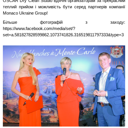
OSCAR Dry Clean Studio вдячні організаторам за прекрасний
теплий прийом і можливість бути серед партнерів компанії
Monaco Ukraine Group!
Більше фотографій з заходу:
https://www.facebook.com/media/set/?
set=a.581827828599862.1073741826.316519811797333&type=3