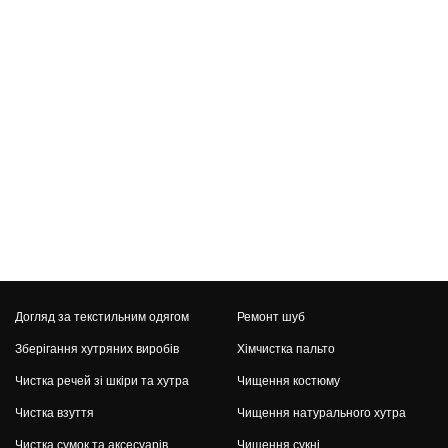
Догляд за текстильним одягом
Ремонт шуб
Зберігання хутряних виробів
Хімчистка пальто
Чистка речей зі шкіри та хутра
Чищення костюму
Чистка взуття
Чищення натурального хутра
Чистка сумок та аксесуарів
Чищення сукні