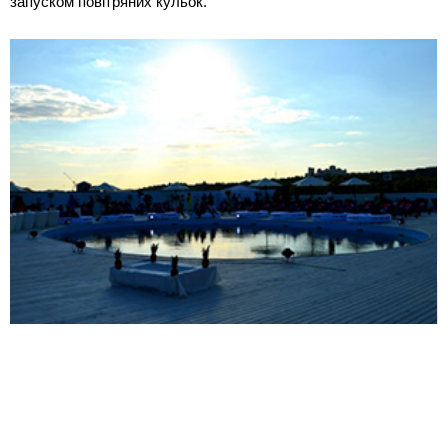
запуском повітряних кульок.