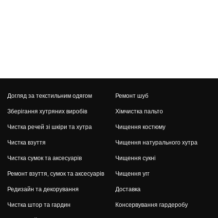
Догляд за текстильним одягом
Ремонт шуб
Зберігання хутряних виробів
Хімчистка пальто
Чистка речей зі шкіри та хутра
Чищення костюму
Чистка взуття
Чищення натурального хутра
Чистка сумок та аксесуарів
Чищення сукні
Ремонт взуття, сумок та аксесуарів
Чищення угг
Редизайн та декорування
Доставка
Чистка штор та гардин
Консервування гардеробу