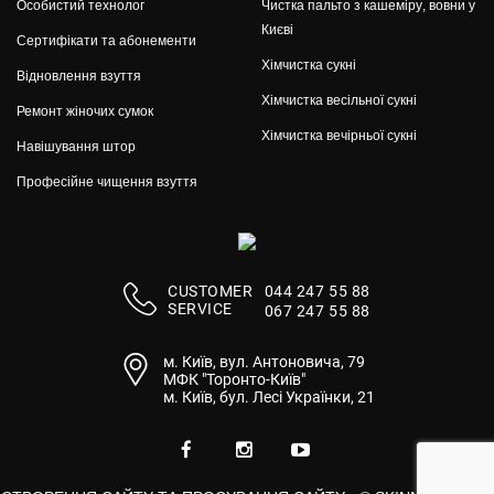
Особистий технолог
Чистка пальто з кашеміру, вовни у
Києві
Сертифікати та абонементи
Хімчистка сукні
Відновлення взуття
Хімчистка весільної сукні
Ремонт жіночих сумок
Хімчистка вечірньої сукні
Навішування штор
Професійне чищення взуття
01
/
03
СUSTOMER
044 247 55 88
SERVICE
067 247 55 88
м. Київ, вул. Антоновича, 79
МФК "Торонто-Київ"
м. Київ, бул. Лесі Українки, 21