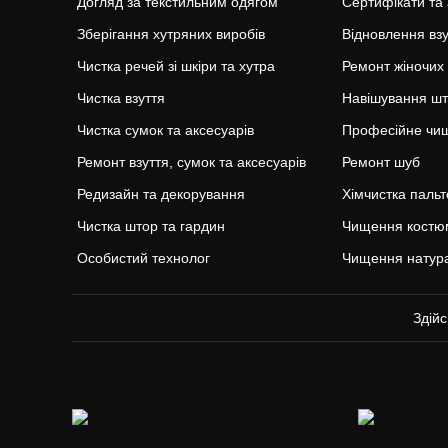
Догляд за текстильним одягом
Сертифікати та
Зберігання хутряних виробів
Відновлення вз
Чистка речей зі шкіри та хутра
Ремонт жіночих
Чистка взуття
Навішування ш
Чистка сумок та аксесуарів
Професійне чищ
Ремонт взуття, сумок та аксесуарів
Ремонт шуб
Редизайн та декорування
Хімчистка пальт
Чистка штор та гардин
Чищення костю
Особистий технолог
Чищення натура
Здійс