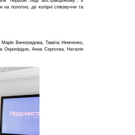
и “першою леді абстракціонізму”. Її
на полотно, де колірні співзвуччя та
 Марія Виноградова, Таміла Немченко,
а Окропірідзе, Анна Сергєєва, Наталія