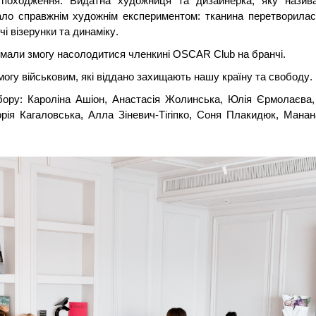
 походження. Видатна художниця та дизайнерка, яку називал
ло справжнім художнім експериментом: тканина перетворилася 
і візерунки та динаміку.
и мали змогу насолодитися членкині OSCAR Club на бранчі.
огу військовим, які віддано захищають нашу країну та свободу.
бору: Кароліна Ашіон, Анастасія Жолинська, Юлія Єрмолаєва,
орія Кагаловська, Алла Зіневич-Тігіпко, Соня Плакидюк, Манан