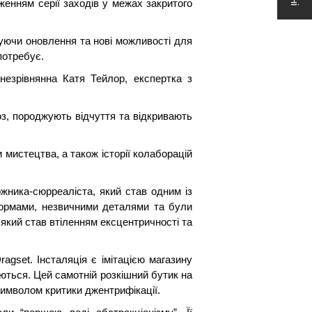
енням серії заходів у межах закритого
зуючи оновлення та нові можливості для
 потребує.
незрівнянна Катя Тейлор, експертка з
з, породжують відчуття та відкривають
 мистецтва, а також історії колаборацій
жника-сюрреаліста, який став одним із
 формами, незвичними деталями та були
який став втіленням ексцентричності та
gset. Інсталяція є імітацією магазину
юються. Цей самотній розкішний бутик на
 символом критики джентрифікації.