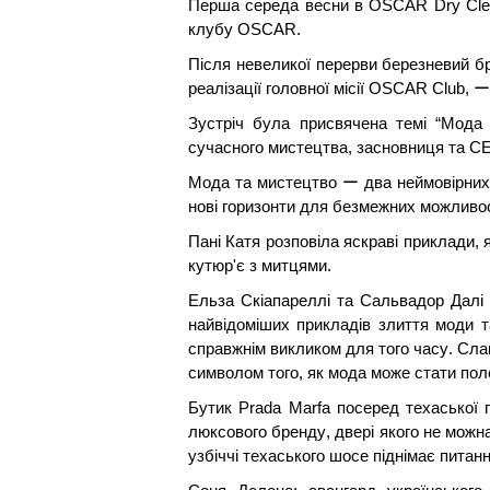
Перша середа весни в OSCAR Dry Clean
клубу OSCAR.
Після невеликої перерви березневий бр
реалізації головної місії OSCAR Club, 
Зустріч була присвячена темі “Мода 
сучасного мистецтва, засновниця та CEO
Мода та мистецтво ー два неймовірних 
нові горизонти для безмежних можливо
Пані Катя розповіла яскраві приклади, 
кутюр'є з митцями.
Ельза Скіапареллі та Сальвадор Далі 
найвідоміших прикладів злиття моди т
справжнім викликом для того часу. Сла
символом того, як мода може стати по
Бутик Prada Marfa посеред техаської 
люксового бренду, двері якого не можна
узбіччі техаського шосе піднімає питан