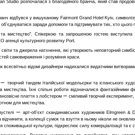
 Studio розпочалася з благодійного бранча, який став продовж
анч відбувся у вишуканому Fairmont Grand Hotel Kyiv, символі
ー об'єднуватися заради допомоги та підтримувати тих, хто цього
та мистецтво”. Спікеркою та запрошеною гостею виступила 
 агенції культурного розвитку Port.
світи та джерела натхнення, які утворюють неповторний симбіо
стей самовираження і розуміння краси.
як всесвітньо відомі дизайнери надихалися видатними витворами
ー творчий тандем італійської модельєрки та іспанського худо
а мистецтва. Їхні спільні роботи відзначалися фантазійними
внозвісне плаття з лобстером ー сміливий творчий експеримент, 
лотном для мистецтва.
пустелі ー арт-об'єкт скандинавських художників Elmgreen & Dra
 відчинити, а колекції сумок та взуття в ньому ніколи не оновл
ня споживацької культури, підкреслює силу комерціалізації та є