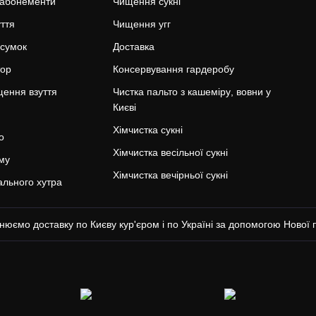
 абонементи
Чищення сукні
уття
Чищення угг
 сумок
Доставка
тор
Консервування гардеробу
ення взуття
Чистка пальто з кашеміру, вовни у
Києві
Хімчистка сукні
о
Хімчистка весільної сукні
му
Хімчистка вечірньої сукні
льного хутра
нюємо доставку по Києву кур'єром і по Україні за допомогою Нової