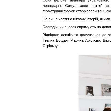
Соня Делоне: авангард українського
легендарне “Симультанне плаття” ста
геометричні форми створювали танцююч
Це лише частина цікавих історій, яким
Благодійний внесок спрямують на допом
Відвідали лекцію та долучилися до з
Тетяна Богдан, Марина Арістова, Вікт
Стрільчук.