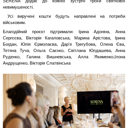
SERENA додає до кожної зустрічі трохи святкової
невимушеності.
Усі виручені кошти будуть направлені на потреби
військовим.
Благодійний проєкт підтримали: Ірина Адоніна, Анна
Сергєєва, Вікторія Кагаловська, Марина Арістова, Ірина
Богдан, Юлія Єрмолаєва, Дар'я Трегубова, Олена Єва,
Тетяна Туча, Ольга Саєнко, Світлана Юлдашева, Анна
Руденко, Галина Вишневська, Алла Якименко,Ілона
Андрущенко, Вікторія Слатвінська