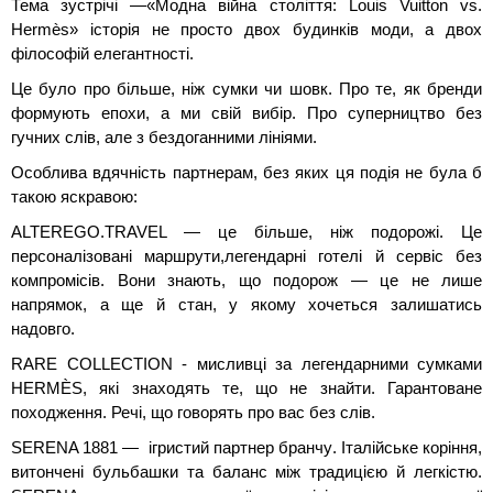
Тема зустрічі —«Модна війна століття: Louis Vuitton vs.
Hermès» історія не просто двох будинків моди, а двох
філософій елегантності.
Це було про більше, ніж сумки чи шовк. Про те, як бренди
формують епохи, а ми свій вибір. Про суперництво без
гучних слів, але з бездоганними лініями.
Особлива вдячність партнерам, без яких ця подія не була б
такою яскравою:
ALTEREGO.TRAVEL — це більше, ніж подорожі. Це
персоналізовані маршрути,легендарні готелі й сервіс без
компромісів. Вони знають, що подорож — це не лише
напрямок, а ще й стан, у якому хочеться залишатись
надовго.
RARE COLLECTION - мисливці за легендарними сумками
HERMÈS, які знаходять те, що не знайти. Гарантоване
походження. Речі, що говорять про вас без слів.
SERENA 1881 — ігристий партнер бранчу. Італійське коріння,
витончені бульбашки та баланс між традицією й легкістю.