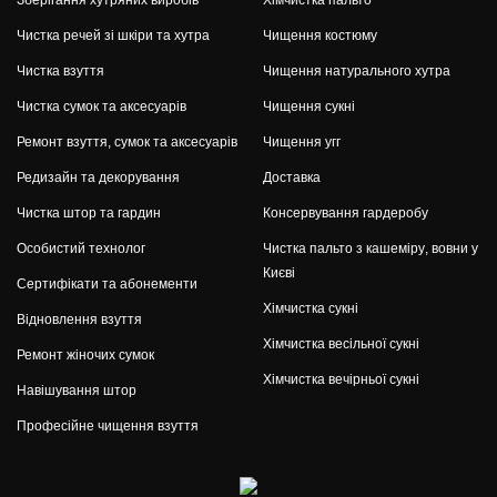
Чистка речей зі шкіри та хутра
Чищення костюму
Чистка взуття
Чищення натурального хутра
Чистка сумок та аксесуарів
Чищення сукні
Ремонт взуття, сумок та аксесуарів
Чищення угг
Редизайн та декорування
Доставка
Чистка штор та гардин
Консервування гардеробу
Особистий технолог
Чистка пальто з кашеміру, вовни у
Києві
Сертифікати та абонементи
Хімчистка сукні
Відновлення взуття
Хімчистка весільної сукні
Ремонт жіночих сумок
Хімчистка вечірньої сукні
Навішування штор
Професійне чищення взуття