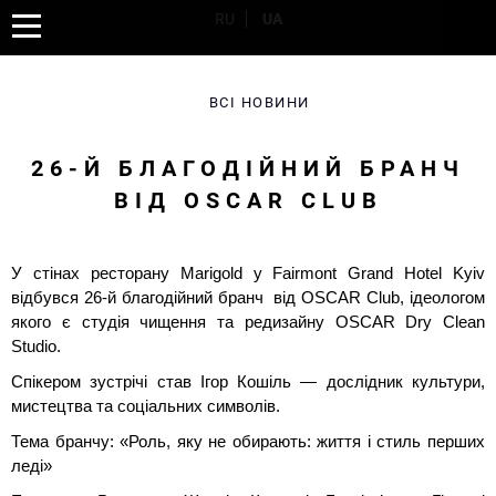
RU
UA
ВСІ НОВИНИ
26-Й БЛАГОДІЙНИЙ БРАНЧ
ВІД OSCAR CLUB
У стінах ресторану Marigold у Fairmont Grand Hotel Kyiv
відбувся 26-й благодійний бранч від OSCAR Club, ідеологом
якого є студія чищення та редизайну OSCAR Dry Clean
Studio.
Спікером зустрічі став Ігор Кошіль — дослідник культури,
мистецтва та соціальних символів.
Тема бранчу: «Роль, яку не обирають: життя і стиль перших
леді»