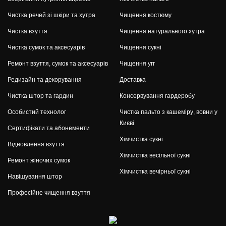
Чистка речей зі шкіри та хутра
Чищення костюму
Чистка взуття
Чищення натурального хутра
Чистка сумок та аксесуарів
Чищення сукні
Ремонт взуття, сумок та аксесуарів
Чищення угг
Редизайн та декорування
Доставка
Чистка штор та гардин
Консервування гардеробу
Особистий технолог
Чистка пальто з кашеміру, вовни у
Києві
Сертифікати та абонементи
Хімчистка сукні
Відновлення взуття
Хімчистка весільної сукні
Ремонт жіночих сумок
Хімчистка вечірньої сукні
Навішування штор
Професійне чищення взуття