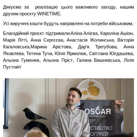
Дякуємо за реалізацію цього важливого заходу, нашим
друзям проєкту WINETIME.
Усі виручені кошти будуть направлені на потреби військовим.
Благодійний проєкт підтримали:Аліна Алієва, Кароліна Ашіон,
Марія Літті, Анна Сергєєва, Анастасія Жолинська, Вікторія
Кагаловська,Марина Арістова, Дар'я Трегубова, Анна
Яковлева, Тетяна Туча, Юлія Ярмолюк, Світлана Юлдашева,
Альона Гуменюк, Альона Пріст, Галина Вишневська, Лілія
Пустовіт