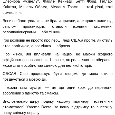
Елеонора Рузвельт, Жаклін Кеннеді, Бетті Форд, Гілларі
Клінтон, Мішель Обама, Меланія Трамп — такі різні, такі
символічні.
Вони не балотувались, не брали присяги, але щодня жили під
світлом прожекторів, ставали іконами, мішенями,
революціонерками — або тінями.
Ігор розповів не просто про перші леді США,а про те, як стиль
стає політикою, а посмішка — зброєю.
Про жінок, які впливали на націю, не маючи жодного
офіційного повноваження. І про те, як роль, якої не обираєш,
може стати особистою сценою для великої історії.
OSCAR Club продовжує бути місцем, де мова стилю
поєднується з мовою дії.
І кожна така зустріч — це ще один крок до перемоги,
зроблений з гідністю та смаком.
Висловлюємо щиру подяку нашому партнеру естетичній
стоматології Yarema Denta, за вашу підтримку та внесок у
нашу спільну справу.