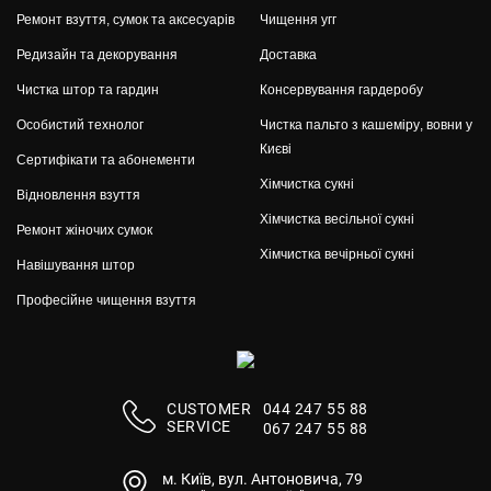
Ремонт взуття, сумок та аксесуарів
Чищення угг
Редизайн та декорування
Доставка
Чистка штор та гардин
Консервування гардеробу
Особистий технолог
Чистка пальто з кашеміру, вовни у
Києві
Сертифікати та абонементи
Хімчистка сукні
Відновлення взуття
Хімчистка весільної сукні
Ремонт жіночих сумок
Хімчистка вечірньої сукні
Навішування штор
Професійне чищення взуття
СUSTOMER
044 247 55 88
SERVICE
067 247 55 88
м. Київ, вул. Антоновича, 79