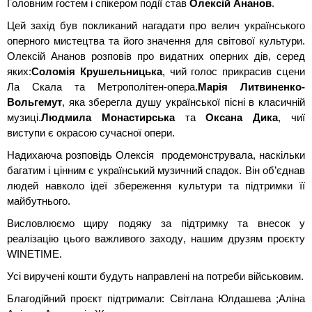
Головним гостем і спікером події став
Олексій Ананов
.
Цей захід був покликаний нагадати про велич українського
оперного мистецтва та його значення для світової культури.
Олексій Ананов розповів про видатних оперних дів, серед
яких:
Соломія Крушельницька
, чий голос прикрасив сцени
Ла Скала та Метрополітен-опера.
Марія Литвиненко-
Вольгемут
, яка зберегла душу української пісні в класичній
музиці.
Людмила Монастирська
та
Оксана Дика
, чиї
виступи є окрасою сучасної опери.
Надихаюча розповідь Олексія продемонструвала, наскільки
багатим і цінним є український музичний спадок. Він об’єднав
людей навколо ідеї збереження культури та підтримки її
майбутнього.
Висловлюємо щиру подяку за підтримку та внесок у
реалізацію цього важливого заходу, нашим друзям проєкту
WINETIME.
Усі виручені кошти будуть направлені на потреби військовим.
Благодійний проєкт підтримали: Світлана Юлдашева ;Аліна