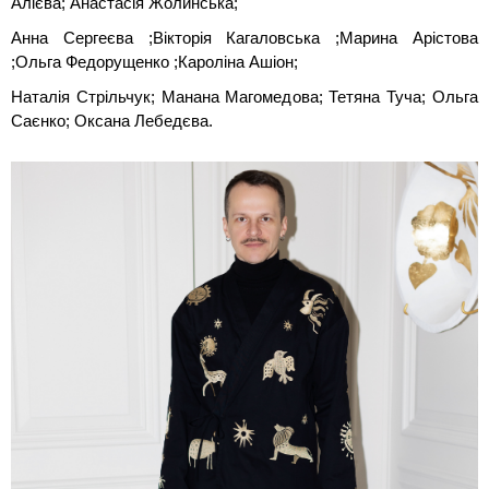
Алієва; Анастасія Жолинська;
Анна Сергеєва ;Вікторія Кагаловська ;Марина Арістова
;Ольга Федорущенко ;Кароліна Ашіон;
Наталія Стрільчук; Манана Магомедова; Тетяна Туча; Ольга
Саєнко; Оксана Лебедєва.