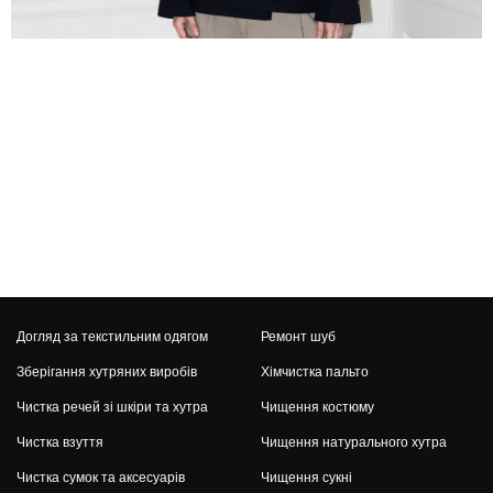
Догляд за текстильним одягом
Ремонт шуб
Зберігання хутряних виробів
Хімчистка пальто
Чистка речей зі шкіри та хутра
Чищення костюму
Чистка взуття
Чищення натурального хутра
02
/
011
Чистка сумок та аксесуарів
Чищення сукні